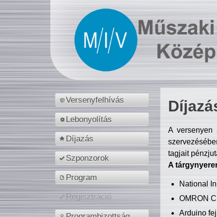
Versenyfelhívás
Díjazá
Lebonyolítás
A versenyen a
Díjazás
szervezésében
tagjait pénzju
Szponzorok
A tárgynyere
Program
National 
Regisztráció
OMRON C
Arduino fej
Programbizottság