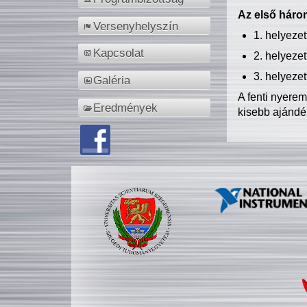
Az első három
Versenyhelyszín
1. helyeze
Kapcsolat
2. helyeze
3. helyeze
Galéria
A fenti nyere
Eredmények
kisebb ajándé