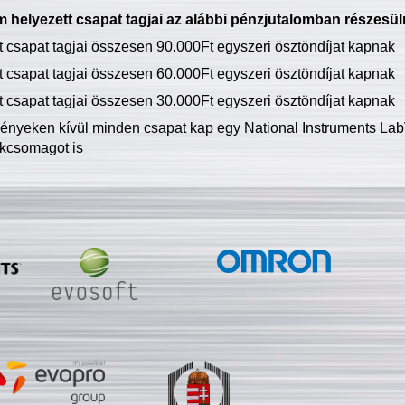
 helyezett csapat tagjai az alábbi pénzjutalomban részesül
tt csapat tagjai összesen 90.000Ft egyszeri ösztöndíjat kapnak
tt csapat tagjai összesen 60.000Ft egyszeri ösztöndíjat kapnak
tt csapat tagjai összesen 30.000Ft egyszeri ösztöndíjat kapnak
ményeken kívül minden csapat kap egy National Instruments LabV
kcsomagot is