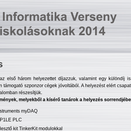
s
z első három helyezettet díjazzuk, valamint egy különdíj i
 támogató szponzor cégek jóvoltából. A helyezést elért csapat
talomban részesítjük.
mények, melyekből a kísérő tanárok a helyezés sorrendjébe
Instruments myDAQ
P1LE PLC
lesztő kit TinkerKit modulokkal