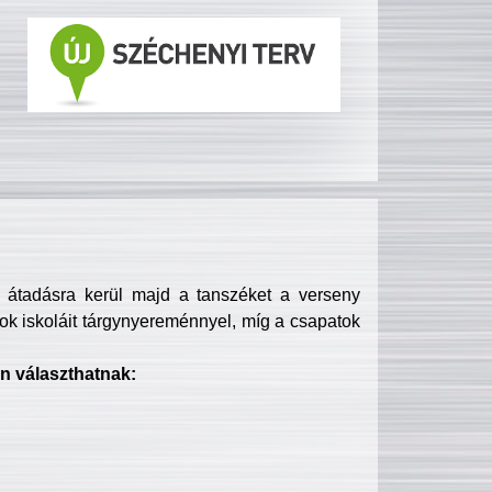
s átadásra kerül majd a tanszéket a verseny
ok iskoláit tárgynyereménnyel, míg a csapatok
n választhatnak: