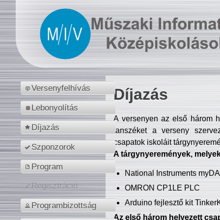
Versenyfelhívás
Díjazás
Lebonyolítás
A versenyen az első három hel
Díjazás
tanszéket a verseny szerve
csapatok iskoláit tárgynyeremé
Szponzorok
A tárgynyeremények, melyekb
Program
National Instruments myD
Regisztráció
OMRON CP1LE PLC
Arduino fejlesztő kit Tinke
Programbizottság
Az első három helyezett csap