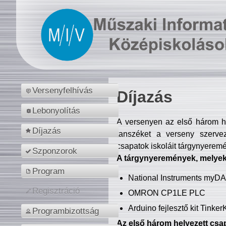
Versenyfelhívás
Díjazás
Lebonyolítás
A versenyen az első három hel
Díjazás
tanszéket a verseny szerve
csapatok iskoláit tárgynyeremé
Szponzorok
A tárgynyeremények, melyekb
Program
National Instruments myD
Regisztráció
OMRON CP1LE PLC
Arduino fejlesztő kit Tinke
Programbizottság
Az első három helyezett csap