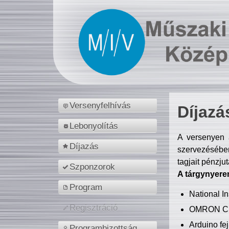
Versenyfelhívás
Díjazá
Lebonyolítás
A versenyen a
Díjazás
szervezésében
tagjait pénzju
Szponzorok
A tárgynyere
Program
National 
Regisztráció
OMRON C
Arduino fej
Programbizottság