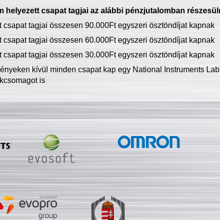
 helyezett csapat tagjai az alábbi pénzjutalomban részesül
tt csapat tagjai összesen 90.000Ft egyszeri ösztöndíjat kapnak
tt csapat tagjai összesen 60.000Ft egyszeri ösztöndíjat kapnak
tt csapat tagjai összesen 30.000Ft egyszeri ösztöndíjat kapnak
ményeken kívül minden csapat kap egy National Instruments LabV
kcsomagot is