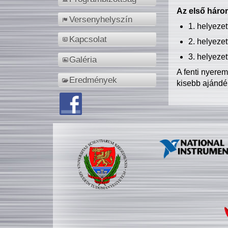
Az első három
Versenyhelyszín
1. helyeze
Kapcsolat
2. helyeze
3. helyeze
Galéria
A fenti nyere
Eredmények
kisebb ajándé