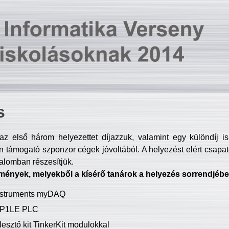
s
z első három helyezettet díjazzuk, valamint egy különdíj i
 támogató szponzor cégek jóvoltából. A helyezést elért csapat
talomban részesítjük.
mények, melyekből a kísérő tanárok a helyezés sorrendjébe
Instruments myDAQ
P1LE PLC
lesztő kit TinkerKit modulokkal