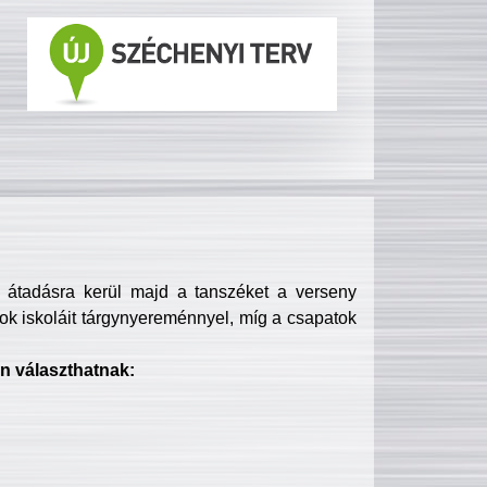
s átadásra kerül majd a tanszéket a verseny
ok iskoláit tárgynyereménnyel, míg a csapatok
n választhatnak: