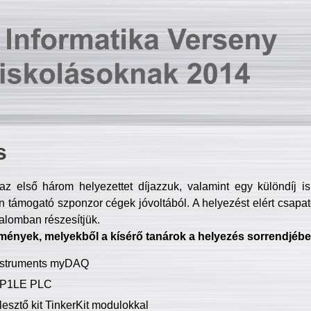
s
z első három helyezettet díjazzuk, valamint egy különdíj i
 támogató szponzor cégek jóvoltából. A helyezést elért csapat
talomban részesítjük.
mények, melyekből a kísérő tanárok a helyezés sorrendjébe
Instruments myDAQ
P1LE PLC
lesztő kit TinkerKit modulokkal