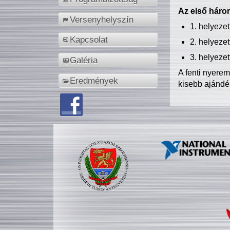
Az első három
Versenyhelyszín
1. helyeze
Kapcsolat
2. helyeze
3. helyeze
Galéria
A fenti nyere
Eredmények
kisebb ajándé