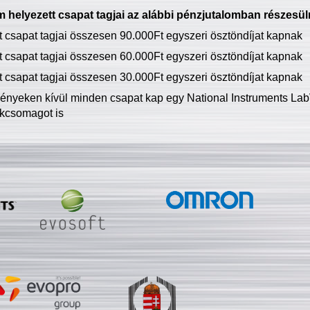
 helyezett csapat tagjai az alábbi pénzjutalomban részesül
tt csapat tagjai összesen 90.000Ft egyszeri ösztöndíjat kapnak
tt csapat tagjai összesen 60.000Ft egyszeri ösztöndíjat kapnak
tt csapat tagjai összesen 30.000Ft egyszeri ösztöndíjat kapnak
ményeken kívül minden csapat kap egy National Instruments LabV
kcsomagot is