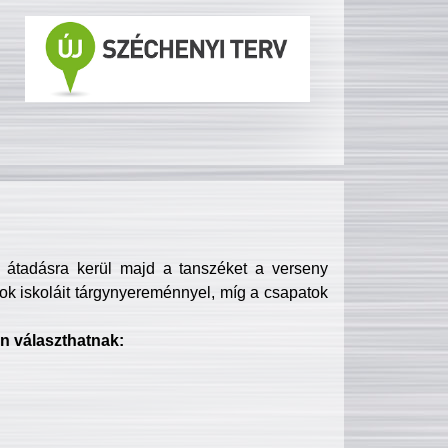
s átadásra kerül majd a tanszéket a verseny
ok iskoláit tárgynyereménnyel, míg a csapatok
n választhatnak: