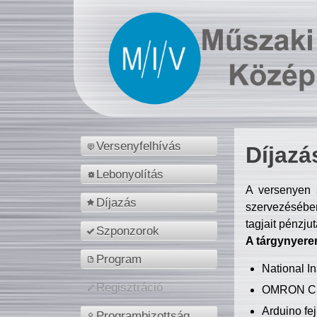
Versenyfelhívás
Díjazá
Lebonyolítás
A versenyen a
Díjazás
szervezésében
tagjait pénzju
Szponzorok
A tárgynyere
Program
National 
Regisztráció
OMRON C
Arduino fej
Programbizottság