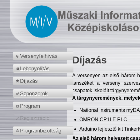
Versenyfelhívás
Díjazás
Lebonyolítás
A versenyen az első három hel
Díjazás
tanszéket a verseny szerve
csapatok iskoláit tárgynyeremé
Szponzorok
A tárgynyeremények, melyekb
Program
National Instruments myD
Regisztráció
OMRON CP1LE PLC
Arduino fejlesztő kit Tinke
Programbizottság
Az első három helyezett csap