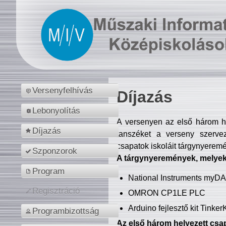
Versenyfelhívás
Díjazás
Lebonyolítás
A versenyen az első három hel
Díjazás
tanszéket a verseny szerve
csapatok iskoláit tárgynyeremé
Szponzorok
A tárgynyeremények, melyekb
Program
National Instruments myD
Regisztráció
OMRON CP1LE PLC
Arduino fejlesztő kit Tinke
Programbizottság
Az első három helyezett csap