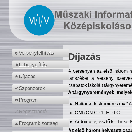
Versenyfelhívás
Díjazás
Lebonyolítás
A versenyen az első három hel
Díjazás
tanszéket a verseny szerve
csapatok iskoláit tárgynyeremé
Szponzorok
A tárgynyeremények, melyekb
Program
National Instruments myD
Regisztráció
OMRON CP1LE PLC
Arduino fejlesztő kit Tinke
Programbizottság
Az első három helyezett csap