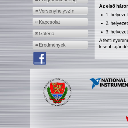
Az első három
Versenyhelyszín
1. helyeze
Kapcsolat
2. helyeze
3. helyeze
Galéria
A fenti nyere
Eredmények
kisebb ajándé