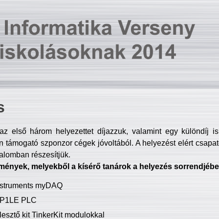
s
z első három helyezettet díjazzuk, valamint egy különdíj i
 támogató szponzor cégek jóvoltából. A helyezést elért csapat
talomban részesítjük.
mények, melyekből a kísérő tanárok a helyezés sorrendjébe
Instruments myDAQ
P1LE PLC
lesztő kit TinkerKit modulokkal