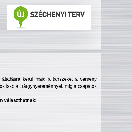
s átadásra kerül majd a tanszéket a verseny
ok iskoláit tárgynyereménnyel, míg a csapatok
n választhatnak: