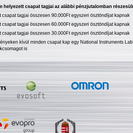
 helyezett csapat tagjai az alábbi pénzjutalomban részesül
tt csapat tagjai összesen 90.000Ft egyszeri ösztöndíjat kapnak
tt csapat tagjai összesen 60.000Ft egyszeri ösztöndíjat kapnak
tt csapat tagjai összesen 30.000Ft egyszeri ösztöndíjat kapnak
ményeken kívül minden csapat kap egy National Instruments LabV
kcsomagot is