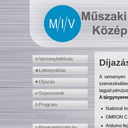
Versenyfelhívás
Díjazá
Lebonyolítás
A versenyen a
Díjazás
szervezésében
tagjait pénzju
Szponzorok
A tárgynyere
Program
National 
Regisztráció
OMRON C
Arduino fej
Programbizottság