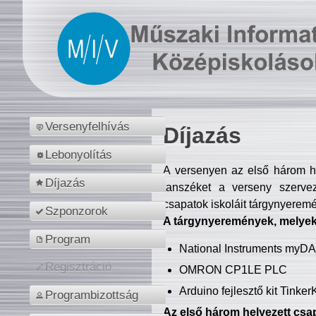
Versenyfelhívás
Díjazás
Lebonyolítás
A versenyen az első három hel
Díjazás
tanszéket a verseny szerve
csapatok iskoláit tárgynyeremé
Szponzorok
A tárgynyeremények, melyekb
Program
National Instruments myD
Regisztráció
OMRON CP1LE PLC
Arduino fejlesztő kit Tinke
Programbizottság
Az első három helyezett csap