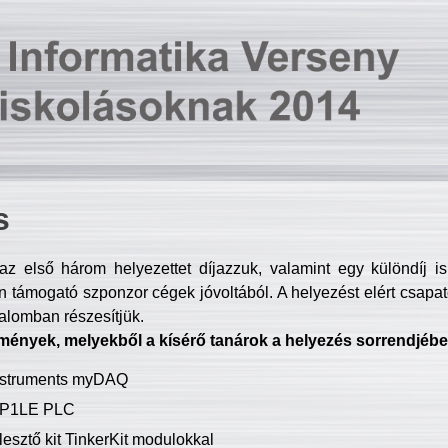
s
z első három helyezettet díjazzuk, valamint egy különdíj i
 támogató szponzor cégek jóvoltából. A helyezést elért csapat
talomban részesítjük.
mények, melyekből a kísérő tanárok a helyezés sorrendjébe
Instruments myDAQ
P1LE PLC
lesztő kit TinkerKit modulokkal