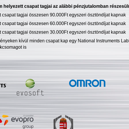
 helyezett csapat tagjai az alábbi pénzjutalomban részesül
tt csapat tagjai összesen 90.000Ft egyszeri ösztöndíjat kapnak
tt csapat tagjai összesen 60.000Ft egyszeri ösztöndíjat kapnak
tt csapat tagjai összesen 30.000Ft egyszeri ösztöndíjat kapnak
ményeken kívül minden csapat kap egy National Instruments LabV
kcsomagot is