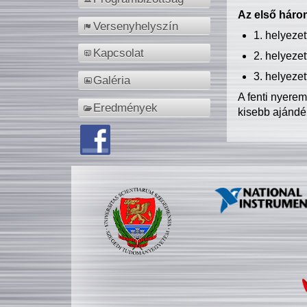
Az első három
Versenyhelyszín
1. helyeze
Kapcsolat
2. helyeze
3. helyeze
Galéria
A fenti nyere
Eredmények
kisebb ajándé