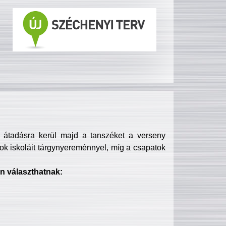
s átadásra kerül majd a tanszéket a verseny
ok iskoláit tárgynyereménnyel, míg a csapatok
n választhatnak: