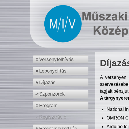
Versenyfelhívás
Díjazá
Lebonyolítás
A versenyen a
Díjazás
szervezésében
tagjait pénzju
Szponzorok
A tárgynyere
Program
National 
Regisztráció
OMRON C
Arduino fej
Programbizottság