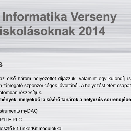
s
z első három helyezettet díjazzuk, valamint egy különdíj i
 támogató szponzor cégek jóvoltából. A helyezést elért csapat
talomban részesítjük.
mények, melyekből a kísérő tanárok a helyezés sorrendjébe
Instruments myDAQ
P1LE PLC
lesztő kit TinkerKit modulokkal