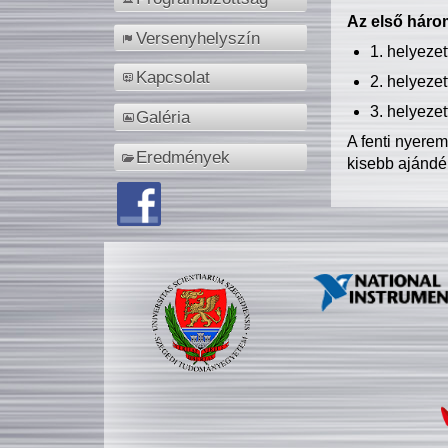
Az első három
Versenyhelyszín
1. helyeze
Kapcsolat
2. helyeze
3. helyeze
Galéria
A fenti nyere
Eredmények
kisebb ajándé