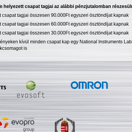
 helyezett csapat tagjai az alábbi pénzjutalomban részesül
tt csapat tagjai összesen 90.000Ft egyszeri ösztöndíjat kapnak
tt csapat tagjai összesen 60.000Ft egyszeri ösztöndíjat kapnak
tt csapat tagjai összesen 30.000Ft egyszeri ösztöndíjat kapnak
ményeken kívül minden csapat kap egy National Instruments LabV
kcsomagot is