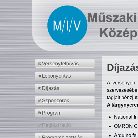
Versenyfelhívás
Díjazá
Lebonyolítás
A versenyen a
Díjazás
szervezésében
tagjait pénzju
Szponzorok
A tárgynyere
Program
National 
Regisztráció
OMRON C
Arduino fej
Programbizottság