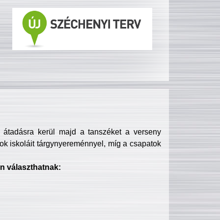
s átadásra kerül majd a tanszéket a verseny
ok iskoláit tárgynyereménnyel, míg a csapatok
n választhatnak: