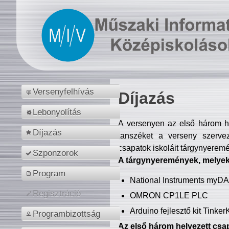
Versenyfelhívás
Díjazás
Lebonyolítás
A versenyen az első három hel
Díjazás
tanszéket a verseny szerve
csapatok iskoláit tárgynyeremé
Szponzorok
A tárgynyeremények, melyekb
Program
National Instruments myD
Regisztráció
OMRON CP1LE PLC
Arduino fejlesztő kit Tinke
Programbizottság
Az első három helyezett csap