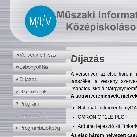
Versenyfelhívás
Díjazás
Lebonyolítás
A versenyen az első három hel
Díjazás
tanszéket a verseny szerve
csapatok iskoláit tárgynyeremé
Szponzorok
A tárgynyeremények, melyekb
Program
National Instruments myD
Regisztráció
OMRON CP1LE PLC
Arduino fejlesztő kit Tinke
Programbizottság
Az első három helyezett csap