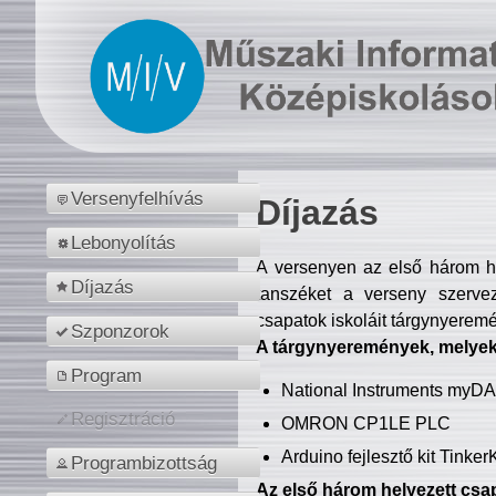
Versenyfelhívás
Díjazás
Lebonyolítás
A versenyen az első három hel
Díjazás
tanszéket a verseny szerve
csapatok iskoláit tárgynyeremé
Szponzorok
A tárgynyeremények, melyekb
Program
National Instruments myD
Regisztráció
OMRON CP1LE PLC
Arduino fejlesztő kit Tinke
Programbizottság
Az első három helyezett csap