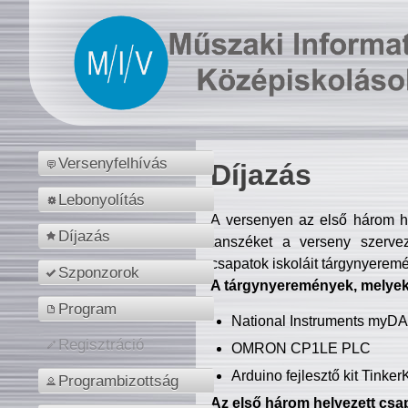
Versenyfelhívás
Díjazás
Lebonyolítás
A versenyen az első három hel
Díjazás
tanszéket a verseny szerve
csapatok iskoláit tárgynyeremé
Szponzorok
A tárgynyeremények, melyekb
Program
National Instruments myD
Regisztráció
OMRON CP1LE PLC
Arduino fejlesztő kit Tinke
Programbizottság
Az első három helyezett csap