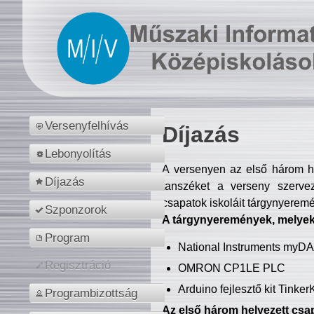
Versenyfelhívás
Díjazás
Lebonyolítás
A versenyen az első három hel
Díjazás
tanszéket a verseny szerve
csapatok iskoláit tárgynyeremé
Szponzorok
A tárgynyeremények, melyekb
Program
National Instruments myD
Regisztráció
OMRON CP1LE PLC
Arduino fejlesztő kit Tinke
Programbizottság
Az első három helyezett csap