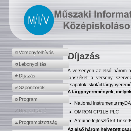
Versenyfelhívás
Díjazás
Lebonyolítás
A versenyen az első három hel
Díjazás
tanszéket a verseny szerve
csapatok iskoláit tárgynyeremé
Szponzorok
A tárgynyeremények, melyekb
Program
National Instruments myD
Regisztráció
OMRON CP1LE PLC
Arduino fejlesztő kit Tinke
Programbizottság
Az első három helyezett csap