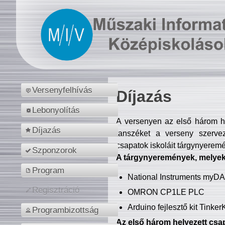
Versenyfelhívás
Díjazás
Lebonyolítás
A versenyen az első három hel
Díjazás
tanszéket a verseny szerve
csapatok iskoláit tárgynyeremé
Szponzorok
A tárgynyeremények, melyekb
Program
National Instruments myD
Regisztráció
OMRON CP1LE PLC
Arduino fejlesztő kit Tinke
Programbizottság
Az első három helyezett csap