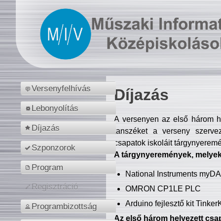
Versenyfelhívás
Díjazás
Lebonyolítás
A versenyen az első három hel
Díjazás
tanszéket a verseny szerve
csapatok iskoláit tárgynyeremé
Szponzorok
A tárgynyeremények, melyekb
Program
National Instruments myD
Regisztráció
OMRON CP1LE PLC
Arduino fejlesztő kit Tinke
Programbizottság
Az első három helyezett csap