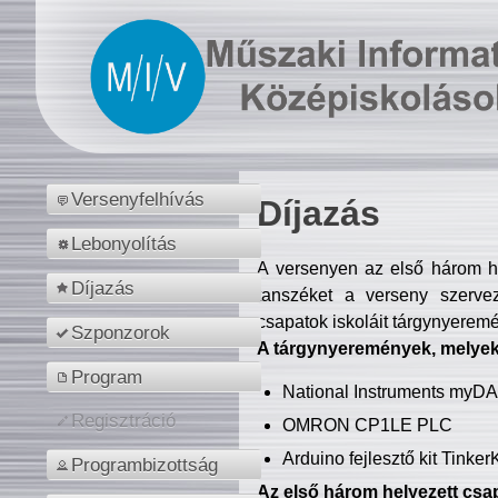
Versenyfelhívás
Díjazás
Lebonyolítás
A versenyen az első három hel
Díjazás
tanszéket a verseny szerve
csapatok iskoláit tárgynyeremé
Szponzorok
A tárgynyeremények, melyekb
Program
National Instruments myD
Regisztráció
OMRON CP1LE PLC
Arduino fejlesztő kit Tinke
Programbizottság
Az első három helyezett csap