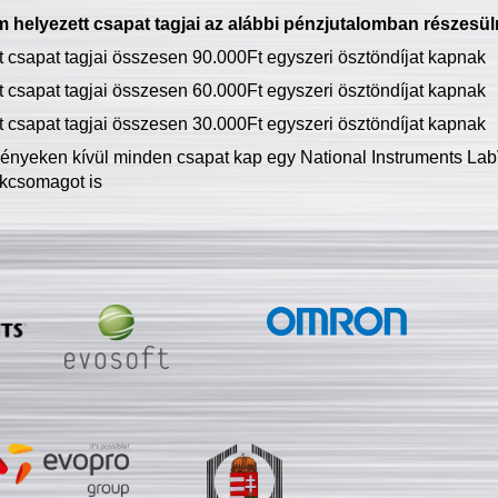
 helyezett csapat tagjai az alábbi pénzjutalomban részesül
tt csapat tagjai összesen 90.000Ft egyszeri ösztöndíjat kapnak
tt csapat tagjai összesen 60.000Ft egyszeri ösztöndíjat kapnak
tt csapat tagjai összesen 30.000Ft egyszeri ösztöndíjat kapnak
ményeken kívül minden csapat kap egy National Instruments LabV
kcsomagot is