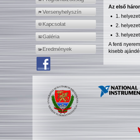
Az első három
Versenyhelyszín
1. helyeze
Kapcsolat
2. helyeze
3. helyeze
Galéria
A fenti nyere
Eredmények
kisebb ajándé