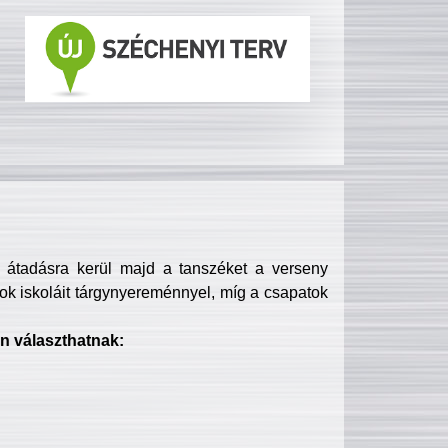
s átadásra kerül majd a tanszéket a verseny
ok iskoláit tárgynyereménnyel, míg a csapatok
n választhatnak: