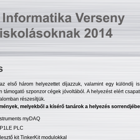
s
z első három helyezettet díjazzuk, valamint egy különdíj i
 támogató szponzor cégek jóvoltából. A helyezést elért csapat
talomban részesítjük.
mények, melyekből a kísérő tanárok a helyezés sorrendjébe
Instruments myDAQ
P1LE PLC
lesztő kit TinkerKit modulokkal