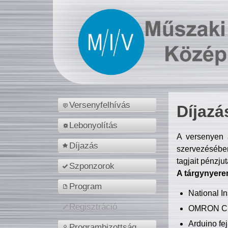
Versenyfelhívás
Díjazá
Lebonyolítás
A versenyen a
Díjazás
szervezésében
tagjait pénzju
Szponzorok
A tárgynyere
Program
National 
Regisztráció
OMRON C
Arduino fej
Programbizottság