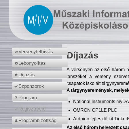
Versenyfelhívás
Díjazás
Lebonyolítás
A versenyen az első három hel
Díjazás
tanszéket a verseny szerve
csapatok iskoláit tárgynyeremé
Szponzorok
A tárgynyeremények, melyekb
Program
National Instruments myD
Regisztráció
OMRON CP1LE PLC
Arduino fejlesztő kit Tinke
Programbizottság
Az első három helyezett csap