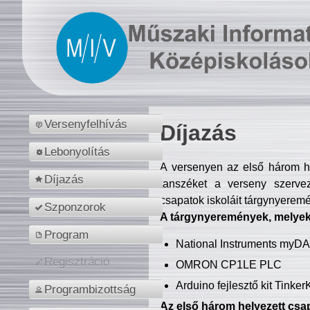
Versenyfelhívás
Díjazás
Lebonyolítás
A versenyen az első három hel
Díjazás
tanszéket a verseny szerve
csapatok iskoláit tárgynyeremé
Szponzorok
A tárgynyeremények, melyekb
Program
National Instruments myD
Regisztráció
OMRON CP1LE PLC
Arduino fejlesztő kit Tinke
Programbizottság
Az első három helyezett csap