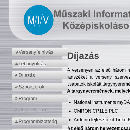
Versenyfelhívás
Díjazás
Lebonyolítás
A versenyen az első három hel
Díjazás
tanszéket a verseny szerve
csapatok iskoláit tárgynyeremé
Szponzorok
A tárgynyeremények, melyekb
Program
National Instruments myD
Regisztráció
OMRON CP1LE PLC
Arduino fejlesztő kit Tinke
Programbizottság
Az első három helyezett csap