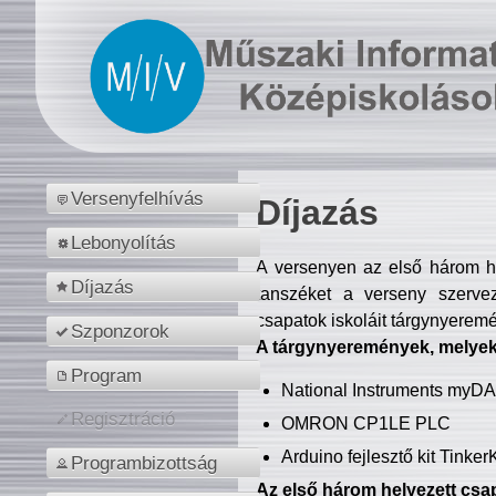
Versenyfelhívás
Díjazás
Lebonyolítás
A versenyen az első három hel
Díjazás
tanszéket a verseny szerve
csapatok iskoláit tárgynyeremé
Szponzorok
A tárgynyeremények, melyekb
Program
National Instruments myD
Regisztráció
OMRON CP1LE PLC
Arduino fejlesztő kit Tinke
Programbizottság
Az első három helyezett csap