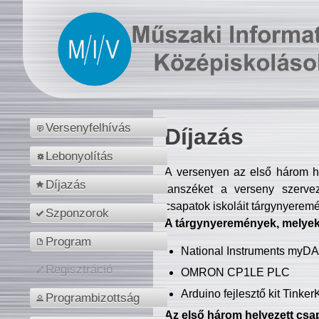
Versenyfelhívás
Díjazás
Lebonyolítás
A versenyen az első három hel
Díjazás
tanszéket a verseny szerve
csapatok iskoláit tárgynyeremé
Szponzorok
A tárgynyeremények, melyekb
Program
National Instruments myD
Regisztráció
OMRON CP1LE PLC
Arduino fejlesztő kit Tinke
Programbizottság
Az első három helyezett csap