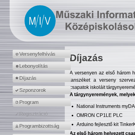
Versenyfelhívás
Díjazás
Lebonyolítás
A versenyen az első három hel
Díjazás
tanszéket a verseny szerve
csapatok iskoláit tárgynyeremé
Szponzorok
A tárgynyeremények, melyekb
Program
National Instruments myD
Regisztráció
OMRON CP1LE PLC
Arduino fejlesztő kit Tinke
Programbizottság
Az első három helyezett csap