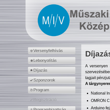
Versenyfelhívás
Díjazá
Lebonyolítás
A versenyen a
Díjazás
szervezésében
tagjait pénzju
Szponzorok
A tárgynyere
Program
National 
Regisztráció
OMRON C
Arduino fej
Programbizottság