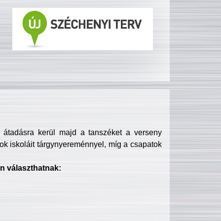
s átadásra kerül majd a tanszéket a verseny
ok iskoláit tárgynyereménnyel, míg a csapatok
n választhatnak: