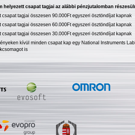
 helyezett csapat tagjai az alábbi pénzjutalomban részesül
tt csapat tagjai összesen 90.000Ft egyszeri ösztöndíjat kapnak
tt csapat tagjai összesen 60.000Ft egyszeri ösztöndíjat kapnak
tt csapat tagjai összesen 30.000Ft egyszeri ösztöndíjat kapnak
ményeken kívül minden csapat kap egy National Instruments LabV
kcsomagot is