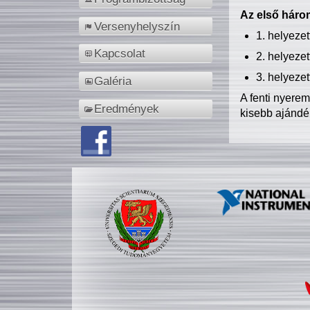
Az első három
Versenyhelyszín
1. helyeze
Kapcsolat
2. helyeze
3. helyeze
Galéria
A fenti nyere
Eredmények
kisebb ajándé