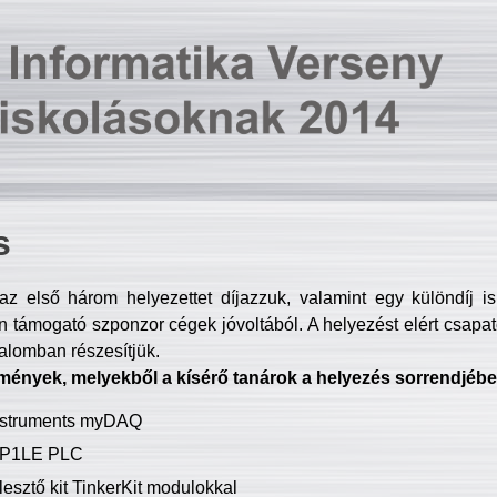
s
z első három helyezettet díjazzuk, valamint egy különdíj i
 támogató szponzor cégek jóvoltából. A helyezést elért csapat
talomban részesítjük.
mények, melyekből a kísérő tanárok a helyezés sorrendjébe
Instruments myDAQ
P1LE PLC
lesztő kit TinkerKit modulokkal