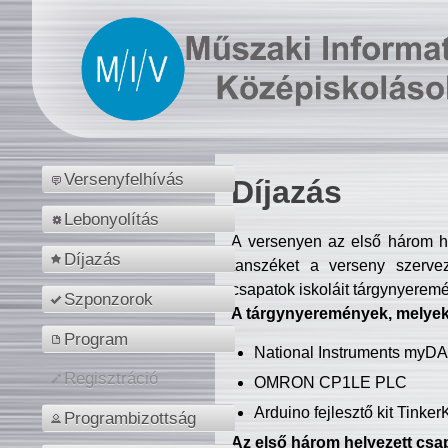
Versenyfelhívás
Díjazás
Lebonyolítás
A versenyen az első három hel
Díjazás
tanszéket a verseny szerve
csapatok iskoláit tárgynyeremé
Szponzorok
A tárgynyeremények, melyekb
Program
National Instruments myD
Regisztráció
OMRON CP1LE PLC
Arduino fejlesztő kit Tinke
Programbizottság
Az első három helyezett csap