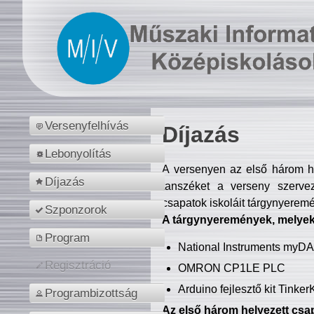
Versenyfelhívás
Díjazás
Lebonyolítás
A versenyen az első három hel
Díjazás
tanszéket a verseny szerve
csapatok iskoláit tárgynyeremé
Szponzorok
A tárgynyeremények, melyekb
Program
National Instruments myD
Regisztráció
OMRON CP1LE PLC
Arduino fejlesztő kit Tinke
Programbizottság
Az első három helyezett csap