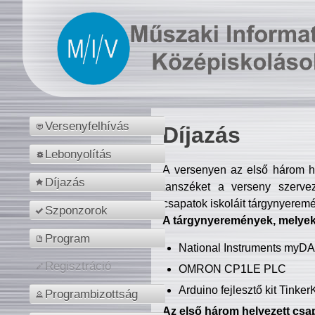
Versenyfelhívás
Díjazás
Lebonyolítás
A versenyen az első három hel
Díjazás
tanszéket a verseny szerve
csapatok iskoláit tárgynyeremé
Szponzorok
A tárgynyeremények, melyekb
Program
National Instruments myD
Regisztráció
OMRON CP1LE PLC
Arduino fejlesztő kit Tinke
Programbizottság
Az első három helyezett csap