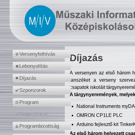
Versenyfelhívás
Díjazás
Lebonyolítás
A versenyen az első három hel
Díjazás
tanszéket a verseny szerve
csapatok iskoláit tárgynyeremé
Szponzorok
A tárgynyeremények, melyekb
Program
National Instruments myD
Regisztráció
OMRON CP1LE PLC
Arduino fejlesztő kit Tinke
Programbizottság
Az első három helyezett csap