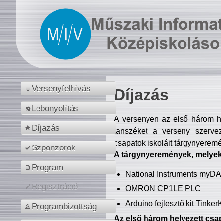
Versenyfelhívás
Díjazás
Lebonyolítás
A versenyen az első három hel
Díjazás
tanszéket a verseny szerve
csapatok iskoláit tárgynyeremé
Szponzorok
A tárgynyeremények, melyekb
Program
National Instruments myD
Regisztráció
OMRON CP1LE PLC
Arduino fejlesztő kit Tinke
Programbizottság
Az első három helyezett csap