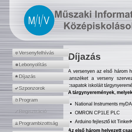
Versenyfelhívás
Díjazás
Lebonyolítás
A versenyen az első három hel
Díjazás
tanszéket a verseny szerve
csapatok iskoláit tárgynyeremé
Szponzorok
A tárgynyeremények, melyekb
Program
National Instruments myD
Regisztráció
OMRON CP1LE PLC
Arduino fejlesztő kit Tinke
Programbizottság
Az első három helyezett csap