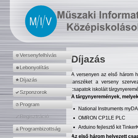
Versenyfelhívás
Díjazás
Lebonyolítás
A versenyen az első három hel
Díjazás
tanszéket a verseny szerve
csapatok iskoláit tárgynyeremé
Szponzorok
A tárgynyeremények, melyekb
Program
National Instruments myD
Regisztráció
OMRON CP1LE PLC
Arduino fejlesztő kit Tinke
Programbizottság
Az első három helyezett csap