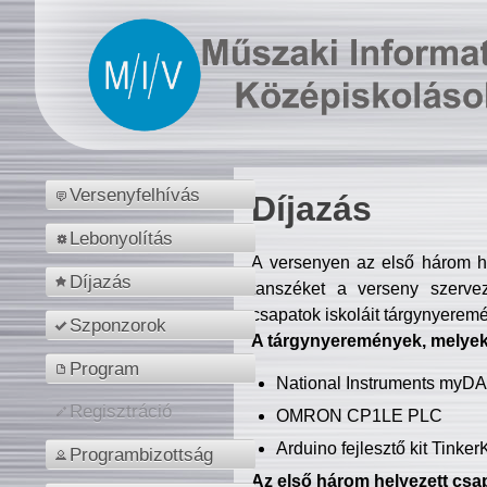
Versenyfelhívás
Díjazás
Lebonyolítás
A versenyen az első három hel
Díjazás
tanszéket a verseny szerve
csapatok iskoláit tárgynyeremé
Szponzorok
A tárgynyeremények, melyekb
Program
National Instruments myD
Regisztráció
OMRON CP1LE PLC
Arduino fejlesztő kit Tinke
Programbizottság
Az első három helyezett csap