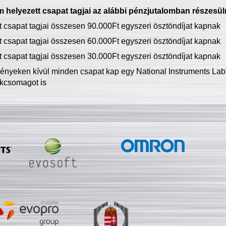
 helyezett csapat tagjai az alábbi pénzjutalomban részesül
tt csapat tagjai összesen 90.000Ft egyszeri ösztöndíjat kapnak
tt csapat tagjai összesen 60.000Ft egyszeri ösztöndíjat kapnak
tt csapat tagjai összesen 30.000Ft egyszeri ösztöndíjat kapnak
ményeken kívül minden csapat kap egy National Instruments LabV
kcsomagot is