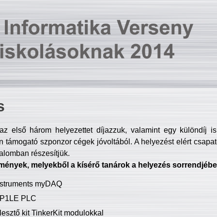
s
z első három helyezettet díjazzuk, valamint egy különdíj i
 támogató szponzor cégek jóvoltából. A helyezést elért csapat
talomban részesítjük.
mények, melyekből a kísérő tanárok a helyezés sorrendjébe
Instruments myDAQ
P1LE PLC
lesztő kit TinkerKit modulokkal