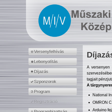
Versenyfelhívás
Díjazá
Lebonyolítás
A versenyen a
Díjazás
szervezésében
tagjait pénzju
Szponzorok
A tárgynyere
Program
National 
Regisztráció
OMRON C
Arduino fej
Programbizottság