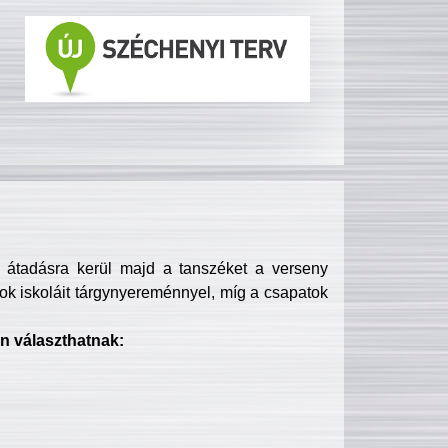
s átadásra kerül majd a tanszéket a verseny
ok iskoláit tárgynyereménnyel, míg a csapatok
n választhatnak: