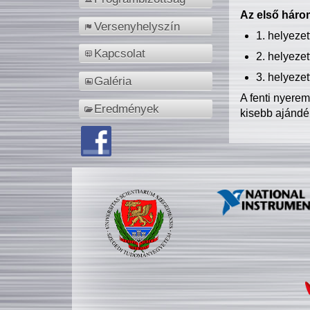
Az első három
Versenyhelyszín
1. helyeze
Kapcsolat
2. helyeze
3. helyeze
Galéria
A fenti nyere
Eredmények
kisebb ajándé