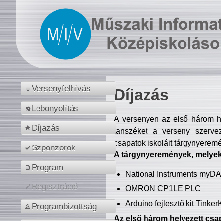
Versenyfelhívás
Díjazás
Lebonyolítás
A versenyen az első három hel
Díjazás
tanszéket a verseny szerve
csapatok iskoláit tárgynyeremé
Szponzorok
A tárgynyeremények, melyekb
Program
National Instruments myD
Regisztráció
OMRON CP1LE PLC
Arduino fejlesztő kit Tinke
Programbizottság
Az első három helyezett csap