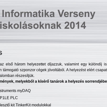
s
z első három helyezettet díjazzuk, valamint egy különdíj i
 támogató szponzor cégek jóvoltából. A helyezést elért csapat
talomban részesítjük.
mények, melyekből a kísérő tanárok a helyezés sorrendjébe
Instruments myDAQ
P1LE PLC
lesztő kit TinkerKit modulokkal