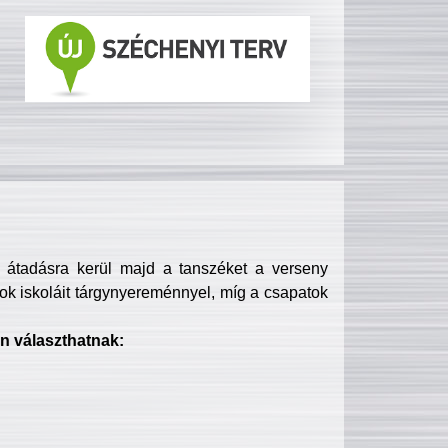
s átadásra kerül majd a tanszéket a verseny
ok iskoláit tárgynyereménnyel, míg a csapatok
n választhatnak: