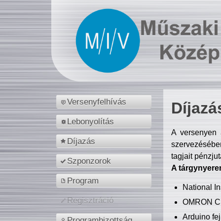
Versenyfelhívás
Díjazá
Lebonyolítás
A versenyen a
Díjazás
szervezésében
tagjait pénzju
Szponzorok
A tárgynyere
Program
National 
Regisztráció
OMRON C
Arduino fej
Programbizottság