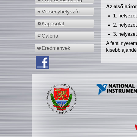
Az első három
Versenyhelyszín
1. helyeze
Kapcsolat
2. helyeze
3. helyeze
Galéria
A fenti nyere
Eredmények
kisebb ajándé