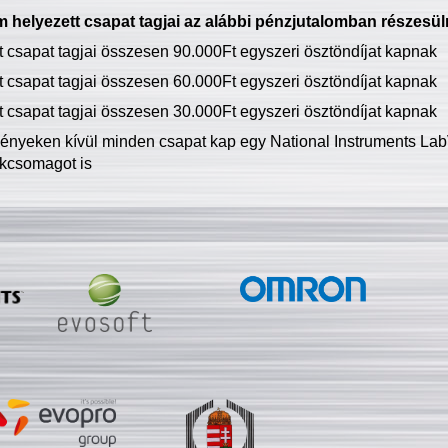
 helyezett csapat tagjai az alábbi pénzjutalomban részesül
tt csapat tagjai összesen 90.000Ft egyszeri ösztöndíjat kapnak
tt csapat tagjai összesen 60.000Ft egyszeri ösztöndíjat kapnak
tt csapat tagjai összesen 30.000Ft egyszeri ösztöndíjat kapnak
ményeken kívül minden csapat kap egy National Instruments LabV
kcsomagot is