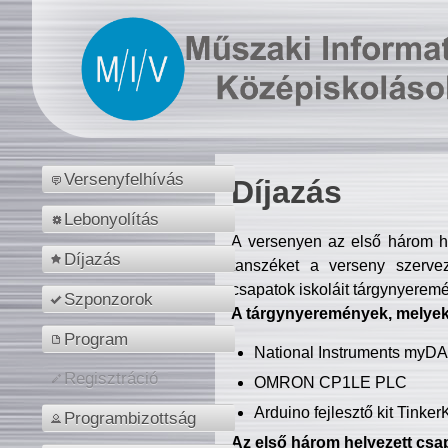
Versenyfelhívás
Díjazás
Lebonyolítás
A versenyen az első három hel
Díjazás
tanszéket a verseny szerve
csapatok iskoláit tárgynyeremé
Szponzorok
A tárgynyeremények, melyekb
Program
National Instruments myD
Regisztráció
OMRON CP1LE PLC
Arduino fejlesztő kit Tinke
Programbizottság
Az első három helyezett csap