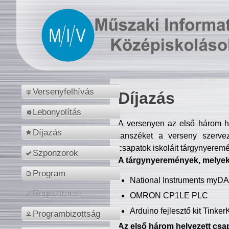
Versenyfelhívás
Díjazás
Lebonyolítás
A versenyen az első három hel
Díjazás
tanszéket a verseny szerve
csapatok iskoláit tárgynyeremé
Szponzorok
A tárgynyeremények, melyekb
Program
National Instruments myD
Regisztráció
OMRON CP1LE PLC
Arduino fejlesztő kit Tinke
Programbizottság
Az első három helyezett csap