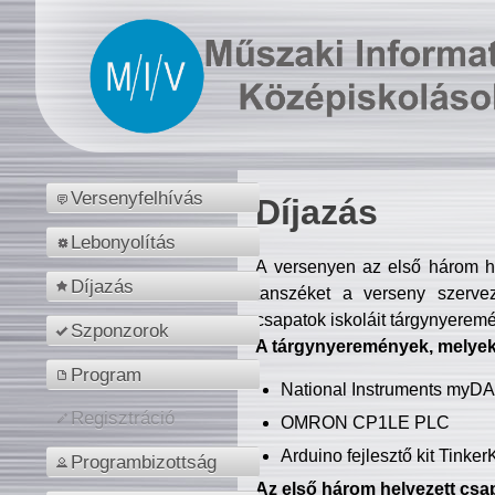
Versenyfelhívás
Díjazás
Lebonyolítás
A versenyen az első három hel
Díjazás
tanszéket a verseny szerve
csapatok iskoláit tárgynyeremé
Szponzorok
A tárgynyeremények, melyekb
Program
National Instruments myD
Regisztráció
OMRON CP1LE PLC
Arduino fejlesztő kit Tinke
Programbizottság
Az első három helyezett csap