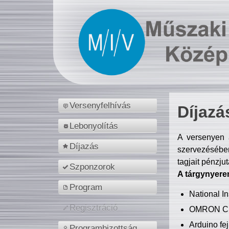
Versenyfelhívás
Díjazá
Lebonyolítás
A versenyen a
Díjazás
szervezésében
tagjait pénzju
Szponzorok
A tárgynyere
Program
National 
Regisztráció
OMRON C
Arduino fej
Programbizottság