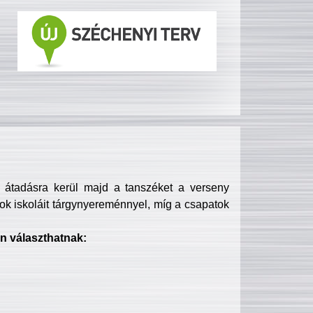
s átadásra kerül majd a tanszéket a verseny
ok iskoláit tárgynyereménnyel, míg a csapatok
n választhatnak: