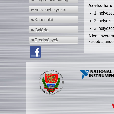
Az első három
Versenyhelyszín
1. helyeze
Kapcsolat
2. helyeze
3. helyeze
Galéria
A fenti nyere
Eredmények
kisebb ajándé