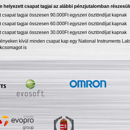
 helyezett csapat tagjai az alábbi pénzjutalomban részesül
tt csapat tagjai összesen 90.000Ft egyszeri ösztöndíjat kapnak
tt csapat tagjai összesen 60.000Ft egyszeri ösztöndíjat kapnak
tt csapat tagjai összesen 30.000Ft egyszeri ösztöndíjat kapnak
ményeken kívül minden csapat kap egy National Instruments LabV
kcsomagot is