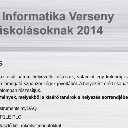
s
z első három helyezettet díjazzuk, valamint egy különdíj i
 támogató szponzor cégek jóvoltából. A helyezést elért csapat
talomban részesítjük.
mények, melyekből a kísérő tanárok a helyezés sorrendjébe
Instruments myDAQ
P1LE PLC
lesztő kit TinkerKit modulokkal