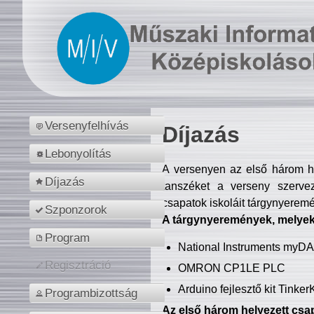
Versenyfelhívás
Díjazás
Lebonyolítás
A versenyen az első három hel
Díjazás
tanszéket a verseny szerve
csapatok iskoláit tárgynyeremé
Szponzorok
A tárgynyeremények, melyekb
Program
National Instruments myD
Regisztráció
OMRON CP1LE PLC
Arduino fejlesztő kit Tinke
Programbizottság
Az első három helyezett csap