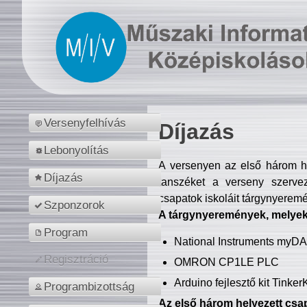
Versenyfelhívás
Díjazás
Lebonyolítás
A versenyen az első három hel
Díjazás
tanszéket a verseny szerve
csapatok iskoláit tárgynyeremé
Szponzorok
A tárgynyeremények, melyekb
Program
National Instruments myD
Regisztráció
OMRON CP1LE PLC
Arduino fejlesztő kit Tinke
Programbizottság
Az első három helyezett csap