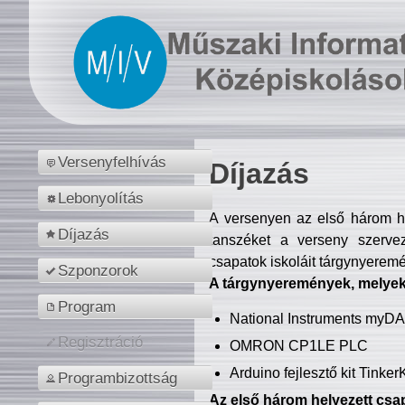
Versenyfelhívás
Díjazás
Lebonyolítás
A versenyen az első három hel
Díjazás
tanszéket a verseny szerve
csapatok iskoláit tárgynyeremé
Szponzorok
A tárgynyeremények, melyekb
Program
National Instruments myD
Regisztráció
OMRON CP1LE PLC
Arduino fejlesztő kit Tinke
Programbizottság
Az első három helyezett csap