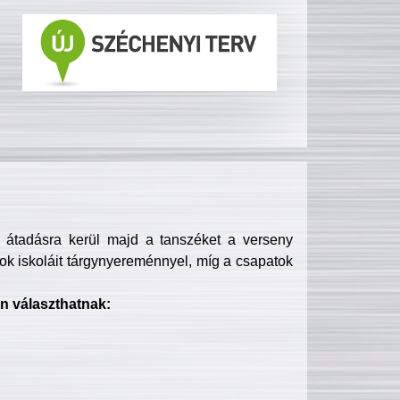
s átadásra kerül majd a tanszéket a verseny
ok iskoláit tárgynyereménnyel, míg a csapatok
n választhatnak: