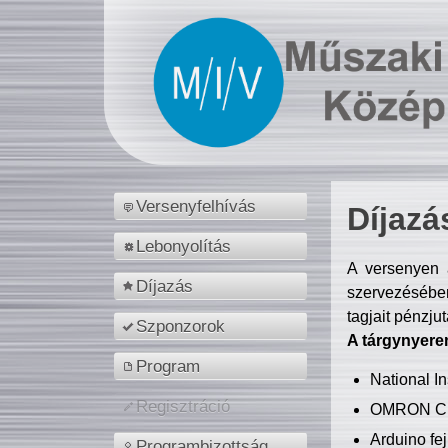
Versenyfelhívás
Díjazá
Lebonyolítás
A versenyen a
Díjazás
szervezésében
tagjait pénzju
Szponzorok
A tárgynyere
Program
National 
Regisztráció
OMRON C
Arduino fej
Programbizottság