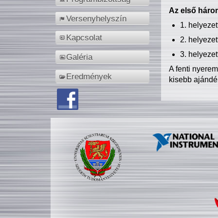
Az első három
Versenyhelyszín
1. helyeze
Kapcsolat
2. helyeze
3. helyeze
Galéria
A fenti nyere
Eredmények
kisebb ajándé