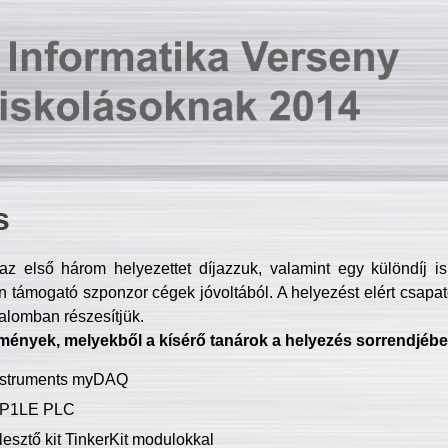
s
z első három helyezettet díjazzuk, valamint egy különdíj i
 támogató szponzor cégek jóvoltából. A helyezést elért csapat
talomban részesítjük.
mények, melyekből a kísérő tanárok a helyezés sorrendjébe
Instruments myDAQ
P1LE PLC
lesztő kit TinkerKit modulokkal