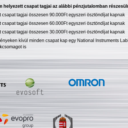
 helyezett csapat tagjai az alábbi pénzjutalomban részesül
tt csapat tagjai összesen 90.000Ft egyszeri ösztöndíjat kapnak
tt csapat tagjai összesen 60.000Ft egyszeri ösztöndíjat kapnak
tt csapat tagjai összesen 30.000Ft egyszeri ösztöndíjat kapnak
ményeken kívül minden csapat kap egy National Instruments LabV
kcsomagot is