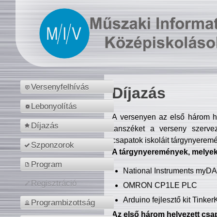
Versenyfelhívás
Díjazás
Lebonyolítás
A versenyen az első három hel
Díjazás
tanszéket a verseny szerve
csapatok iskoláit tárgynyeremé
Szponzorok
A tárgynyeremények, melyekb
Program
National Instruments myD
Regisztráció
OMRON CP1LE PLC
Arduino fejlesztő kit Tinke
Programbizottság
Az első három helyezett csap