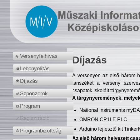
Versenyfelhívás
Díjazás
Lebonyolítás
A versenyen az első három hel
Díjazás
tanszéket a verseny szerve
csapatok iskoláit tárgynyeremé
Szponzorok
A tárgynyeremények, melyekb
Program
National Instruments myD
Regisztráció
OMRON CP1LE PLC
Arduino fejlesztő kit Tinke
Programbizottság
Az első három helyezett csap